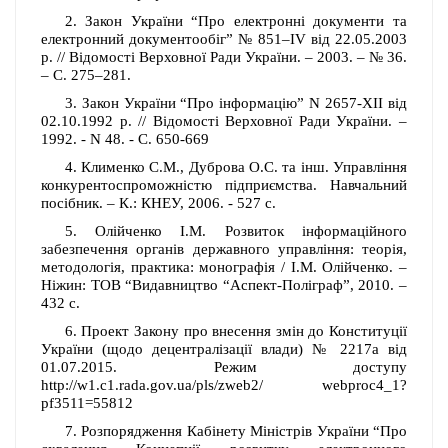
2. Закон України “Про електронні документи та
електронний документообіг” № 851–IV від 22.05.2003
р. // Відомості Верховної Ради України. – 2003. – № 36.
– С. 275–281.
3. Закон України “Про інформацію” N 2657-XII від
02.10.1992 р. // Відомості Верховної Ради України. –
1992. - N 48. - С. 650-669
4. Клименко С.М., Дуброва О.С. та інш. Управління
конкурентоспроможністю підприємства. Навчальний
посібник. – К.: КНЕУ, 2006. - 527 с.
5. Олійченко І.М. Розвиток інформаційного
забезпечення органів державного управління: теорія,
методологія, практика: монографія / І.М. Олійченко. –
Ніжин: ТОВ “Видавництво “Аспект-Поліграф”, 2010. –
432 с.
6. Проект Закону про внесення змін до Конституції
України (щодо децентралізації влади) № 2217а від
01.07.2015. Режим доступу
http://w1.c1.rada.gov.ua/pls/zweb2/ webproc4_1?
pf3511=55812
7. Розпорядження Кабінету Міністрів України “Про