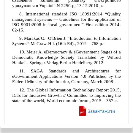
схвалення Концепції розвитку електронного
урядування в Україні” N 2250-р, 13.12.2010 р.
8.
International standard ISO 18091:2014 “Quality
management systems — Guidelines for the application of
ISO 9001:2008 in local government” First edition 2014-
02-15.
9.
Marakas G., O'Brien J. “Introduction to Information
Systems” McGraw-Hil. (16th Ed)., 2012 – 768 р.
10.
Meier A. eDemocracy & eGovernment Stages of a
Democratic Knowledge Society Translated by Wiltrud
Henkel - Springer-Verlag Berlin Heidelberg 2012
11.
SAGA Standards and Architectures for
eGovernment Applications Version 4.0 Published by the
Federal Ministry of the Interior, Germany, March 2008
12.
The Global Information Technology Report 2015,
ICTs for Inclusive Growth // Committed to improving the
state of the world, World economic forum, 2015 – 357 c.
Завантажити