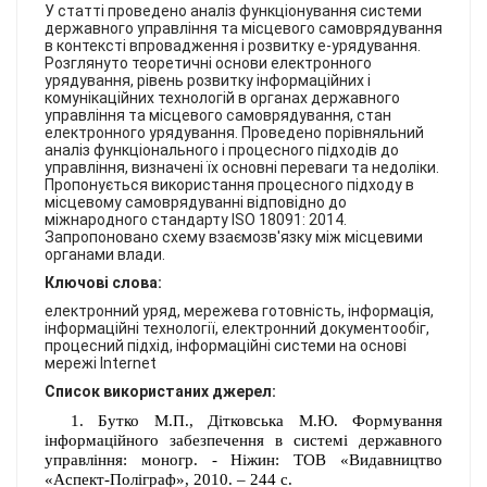
КОНТАКТИ
У статті проведено аналіз функціонування системи
державного управління та місцевого самоврядування
в контексті впровадження і розвитку е-урядування.
Розглянуто теоретичні основи електронного
урядування, рівень розвитку інформаційних і
комунікаційних технологій в органах державного
управління та місцевого самоврядування, стан
електронного урядування. Проведено порівняльний
аналіз функціонального і процесного підходів до
управління, визначені їх основні переваги та недоліки.
Пропонується використання процесного підходу в
місцевому самоврядуванні відповідно до
міжнародного стандарту ISO 18091: 2014.
Запропоновано схему взаємозв'язку між місцевими
органами влади.
Ключові слова:
електронний уряд, мережева готовність, інформація,
інформаційні технології, електронний документообіг,
процесний підхід, інформаційні системи на основі
мережі Internet
Список використаних джерел:
1. Бутко М.П., Дітковська М.Ю. Формування
інформаційного забезпечення в системі державного
управління: моногр. - Ніжин: ТОВ «Видавництво
«Аспект-Поліграф», 2010. – 244 с.