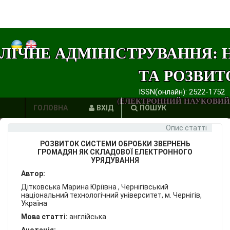
ЛІЧНЕ АДМІНІСТРУВАННЯ: 
ТА РОЗВИТ
ISSN(онлайн): 2522-1752
(ЕЛЕКТРОННИЙ НАУКОВИЙ
ГОЛОВНА
ВХІД
ПОШУК
Опис статті
АВТОРИ
РОЗВИТОК СИСТЕМИ ОБРОБКИ ЗВЕРНЕНЬ
ВИМОГИ
ГРОМАДЯН ЯК СКЛАДОВОЇ ЕЛЕКТРОННОГО
УРЯДУВАННЯ
ЕТИКА
Автор:
Дітковська Марина Юріївна , Чернігівський
ПУБЛІКАЦІЙ
національний технологічний університет, м. Чернігів,
Україна
ПОСИЛАННЯ
Мова статті:
англійська