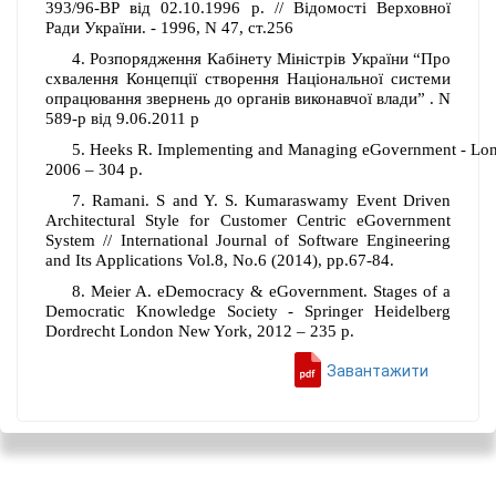
393/96-ВР від 02.10.1996 р. // Відомості Верховної
Ради України. - 1996, N 47, ст.256
4. Розпорядження Кабінету Міністрів України “Про
схвалення Концепції створення Національної системи
опрацювання звернень до органів виконавчої влади” . N
589-р від 9.06.2011 р
5.
Heeks
R
.
Implementing
and
Managing
eGovernment
-
Lo
2006 – 304
p
.
7.
Ramani
.
S
and Y. S. Kumaraswamy Event Driven
Architectural Style for Customer Centric eGovernment
System // International Journal of Software Engineering
and Its Applications Vol.8, No.6 (2014), pp.67-84.
8.
Meier A. eDemocracy & eGovernment. Stages of a
Democratic Knowledge Society - Springer Heidelberg
Dordrecht London New York, 2012 – 235 p.
Завантажити