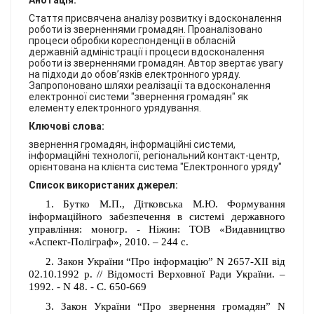
Анотація:
КОНТАКТИ
Стаття присвячена аналізу розвитку і вдосконалення
роботи із зверненнями громадян. Проаналізовано
процеси обробки кореспонденції в обласній
державній адміністрації і процеси вдосконалення
роботи із зверненнями громадян. Автор звертає увагу
на підходи до обов’язків електронного уряду.
Запропоновано шляхи реалізації та вдосконалення
електронної системи "звернення громадян" як
елементу електронного урядування.
Ключові слова:
звернення громадян, інформаційні системи,
інформаційні технології, регіональний контакт-центр,
орієнтована на клієнта система "Електронного уряду"
Список використаних джерел:
1.
Бутко М.П., Дітковська М.Ю. Формування
інформаційного забезпечення в системі державного
управління: моногр. - Ніжин: ТОВ «Видавництво
«Аспект-Поліграф», 2010. – 244 с.
2. Закон України “Про інформацію” N 2657-XII від
02.10.1992 р. // Відомості Верховної Ради України. –
1992. - N 48. - С. 650-669
3. Закон України “Про звернення громадян” N