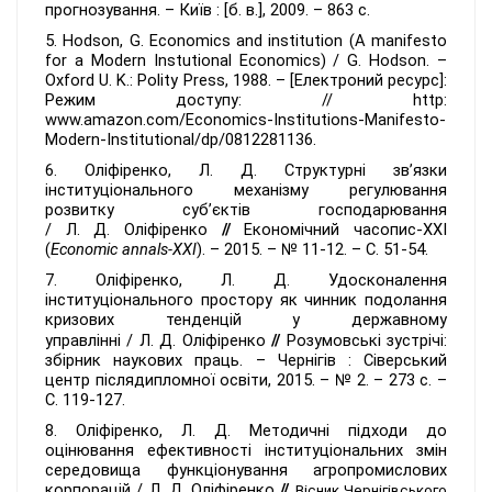
прогнозування. – Київ : [б. в.], 2009. – 863 с.
5.
Hodson, G. Economics and institution (A manifesto
for a Mоdern Instutional Economics) / G. Hodson. –
Oxford U. K.: Polity Press, 1988. – [Електроний ресурс]:
Режим доступу: // http:
www.amazon.com/Economics-Institutions-Manifesto-
Modern-Institutional/dp/0812281136.
6. Оліфіренко, Л. Д.
Структурні зв’язки
інституціонального механізму регулювання
розвитку суб’єктів господарювання
/
Л. Д. Оліфіренко
//
Економічний часопис-ХХІ
(
Economic annals-XXI
). – 2015. – № 11-12. – С. 51-54.
7. Оліфіренко, Л. Д. Удосконалення
інституціонального простору як чинник подолання
кризових тенденцій у державному
управлінні
/
Л. Д. Оліфіренко
//
Розумовські зустрічі:
збірник наукових праць. – Чернігів : Сіверський
центр післядипломної освіти, 2015. – № 2. – 273 с. –
С. 119-127.
8. Оліфіренко, Л. Д. Методичні підходи до
оцінювання ефективності інституціональних змін
середовища функціонування агропромислових
корпорацій
/
Л. Д. Оліфіренко
//
Вісник Чернігівського