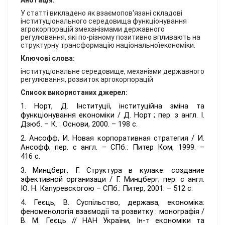
Анотація:
КОНТАКТИ
У статті викладено як взаємопов'язані складові
інституціонального середовища функціонування
агрокорпорацій змеханізмами державного
регулювання, які по-різному позитивно впливають на
структурну трансформацію національноїекономіки.
Ключові слова:
інституціональне середовище, механізми державного
регулювання, розвиток аргокорпорацій
Список використаних джерел:
1. Норт, Д. Інституції, інституційна зміна та
функціонування економіки / Д. Норт ; пер. з англ. І.
Дзюб. – К. : Основи, 2000. – 198 с.
2. Ансофф, И. Новая корпоративная стратегия / И.
Ансофф; пер. с англ. – СПб.: Питер Ком, 1999. –
416 с.
3. Минцберг, Г. Структура в кулаке: создание
эфективной организаци / Г. Минцберг; пер. с англ.
Ю. Н. Капуревскогою – СПб.: Питер, 2001. – 512 с.
4. Геєць, В. Суспільство, держава, економіка:
феноменологія взаємодії та розвитку : монографія /
В. М.
Геєць //
НАН України, Ін-т економіки та