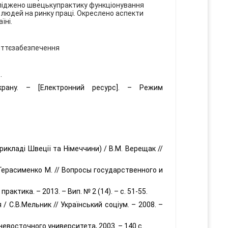
осліджено швецькупрактику функціонування
людей на ринку праці. Окреслено аспекти
їні.
життєзабезпечення
.
крану.
–
[Електронний ресурс]. – Режим
икладі Швеції та Німеччини) / В.М. Верещак //
Герасименко М. // Вопросы государственного и
рактика. – 2013. – Вип. № 2 (14). – с. 51-55.
 С.В.Мельник // Український соціум. – 2008. –
невосточного университета, 2003. – 140 с.