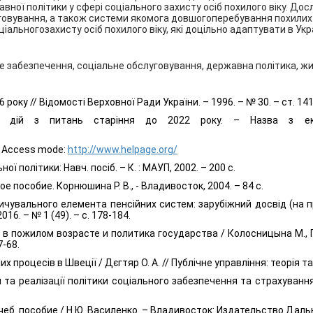
вної політики у сфері соціального захисту осіб похилого віку. Д
говування, а також системи якомога довшогоперебування похилих 
льногозахисту осіб похилого віку, які доцільно адаптувати в Укра
йне забезпечення, соціальне обслуговування, державна політика, 
року // Відомості Верховної Ради України. – 1996. – № 30. – ст. 141
ану дій з питань старіння до 2022 року. – Назва з е
–
Access mode
:
http://www.helpage.org/
ної політики: Навч. посіб. – К. : МАУП, 2002. – 200 с.
 пособие. Корнюшина Р. В., - Владивосток, 2004. – 84 с.
увального елемента пенсійних систем: зарубіжний досвід (на пр
6. – № 1 (49). – с. 178-184.
в пожилом возрасте и политика государства / Колосницына М., 
7-68.
процесів в Швеції / Дєгтяр О. А. // Публічне управління: теорія та п
а реалізації політики соціального забезпечення та страхування /
чеб. пособие / Н.Ю. Василенко. – Владивосток: Издательство Даль