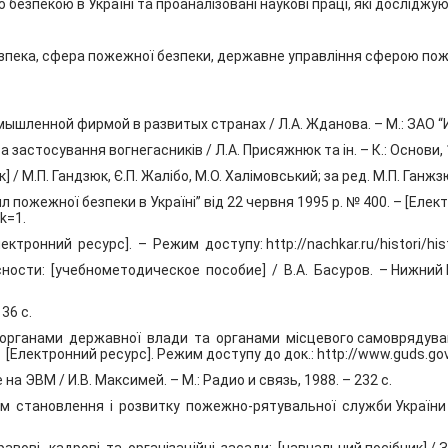
зпекою в Україні та проаналізовані наукові праці, які досліджую
зпека, сфера пожежної безпеки, державне управління сферою пож
ышленной фирмой в развитых странах / Л.А. Жданова. – М.: ЗАО “И
 застосування вогнегасників / Л.А. Присяжнюк та ін. – К.: Основи, 
 / М.П. Гандзюк, Є.П. Жалібо, М.О. Халімовський; за ред. М.П. Ганжзюк
л пожежної безпеки в Україні” від 22 червня 1995 р. № 400. – [Елек
ak=1.
тронний ресурс]. – Режим доступу: http://nachkar.ru/histori/his
ости: [учебнометодическое пособие] / В.А. Басуров. – Нижний 
136 с.
 органами державної влади та органами місцевого самоврядува
 [Електронний ресурс]. Режим доступу до док.: http://www.guds.gov
 ЭВМ / И.В. Максимей. – М.: Радио и связь, 1988. – 232 с.
 становлення і розвитку пожежно-рятувальної служби України / 