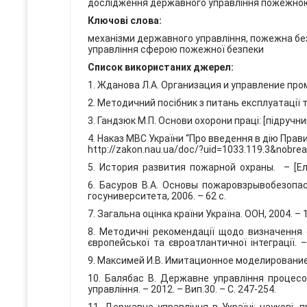
дослідження державного управління пожежною бе
Ключові слова:
механізми державного управління, пожежна бе
управління сферою пожежної безпеки
Список використаних джерел:
1. Жданова Л.А. Организация и управление пром
2. Методичний посібник з питань експлуатації та
3. Гандзюк М.П. Основи охорони праці: [підручник]
4. Наказ МВС України “Про введення в дію Прави
http://zakon.nau.ua/doc/?uid=1033.119.3&nobre
5. История развития пожарной охраны. – [Елек
6. Басуров В.А. Основы пожаровзрывобезопасн
госуниверситета, 2006. – 62 с.
7. Загальна оцінка країни Україна. ООН, 2004. – 
8. Методичні рекомендації щодо визначення
європейської та євроатлантичної інтеграції. –
9. Максимей И.В. Имитационное моделирование на
10. Балябас В. Державне управління процесом
управління. – 2012. – Вип.30. – С. 247-254.