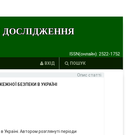
І ДОСЛІДЖЕННЯ
ISSN(онлайн): 2522-1752
ВХІД
ПОШУК
Опис статті
ЕЖНОЇ БЕЗПЕКИ В УКРАЇНІ
 Україні. Автором розглянуті періоди