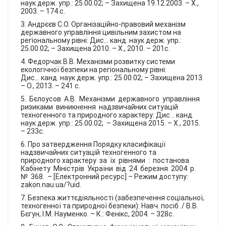
наук держ. упр.: 25.00.02; – Захищена 19.12.2003. – Х.,
2003. – 174 с.
3. Андрєєв С.О. Організаційно-правовий механізм
державного управління цивільним захистом на
регіональному рівні: Дис... канд. наук держ. упр.:
25.00.02; – Захищена 2010. – Х., 2010. – 201с.
4. Федорчак В.В. Механізми розвитку системи
екологічної безпеки на регіональному рівні:
Дис... канд. наук держ. упр.: 25.00.02; – Захищена 2013.
– О., 2013. – 241 с.
5. Бєлоусов А.В. Механізми державного управління
ризиками виникнення надзвичайних ситуацій
техногенного та природного характеру: Дис... канд.
наук держ. упр.: 25.00.02; – Захищена 2015. – Х., 2015.
– 233с.
6. Про затвердження Порядку класифікації
надзвичайних ситуацій техногенного та
природного характеру за їх рівнями : постанова
Кабінету Міністрів України від 24 березня 2004 р.
№ 368. – [Електронний ресурс] – Режим доступу:
zakon.nau.ua/?uid.
7. Безпека життєдіяльності (забезпечення соціальної,
техногенної та природної безпеки): Навч. посіб. / В.В.
Бєгун, І.М. Науменко. – К.: Фенікс, 2004. – 328с.