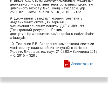
8. Биков О.С. Структурно-функціональні механізми
державного управління територіальних підсистем
цивільного захисту: Дис... канд. наук держ. упр.:
25.00.02; – Захищена 2015. – К., 2015. – 216с.
9. Державний стандарт України. Безпека у
надзвичайних ситуаціях терміни і
визначення основних понять: ДСТУ 3891-99. –
[Електронний ресурс]. – Режим
доступу: http://document.ua/bezpeka-u-nadzvichainih-
situacijah.
10. Тютюник В.В. Створення комплексної системи
моніторингу надзвичайних ситуацій в регіонах
України; Дис… док. тех. наук: 21.02.03;– Захищена 2015.
– К., 2015. – 328 с.
Завантажити