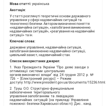
КОНТАКТИ
Мова статті:
українська
Анотація:
У статті розглянуті теоретичні основи державного
управління у сфері надзвичайних ситуацій та
техногенної безпеки. Автором визначенні поняття
«надзвичайна ситуація», «запобігання виникненню
надзвичайних ситуацій», «реагування на надзвичайні
ситуації» та ін.
Ключові слова:
державне управління, надзвичайна ситуація,
запобігання винекненню надзвичайної ситуації,
цивільний захист, надзвичайний стан.
Список використаних джерел:
1. Указ Президента України “Про деякі заходи з
оптимізації системи центральних
органів виконавчої влади” від 24 грудня 2012 р. №
726 – [Електронний ресурс] – Режим
доступу: http://www.president.gov.ua/documents/15236.html
2. Труш О.О. Структурно-функціональне
забезпечення територіального
управління запобіганням та ліквідацією
надзвичайних ситуацій (на прикладі Управління
пожежної безпеки Харківської області): Дис... канд.