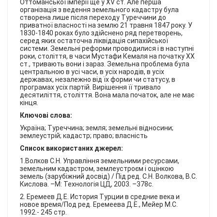
Оттоманської імперії ще у XV ст. Але перша
організація з ведення земельного кадастру була
створена лише після переходу Туреччини до
приватної власності на землю 21 травня 1847 року. У
1830-1840 роках було здійснено ряд перетворень,
серед яких остаточна ліквідація сипахійської
системи. Земельні реформи проводилися і в наступні
роки, століття, в часи Мустафи Кемаля на початку ХХ
ст., тривають вони і зараз. Земельна проблема була
центральною в усі часи, в усіх народів, в усіх
державах, незалежно від їх форми чи статусу, в
програмах усіх партій. Вирішення її тривало
десятиліття, століття. Вона мала початок, але не має
кінця.
Ключові слова:
Україна; Туреччина; земля; земельні відносини;
землеустрій; кадастр; право; власність
Список використаних джерел:
1.Волков С.Н. Управління земельними ресурсами,
земельним кадастром, землеустроєм і оцінкою
земель (зарубіжний досвід) / Пiд ред. С.Н. Волкова, В.С.
Кислова. –М: Технологія ЦД, 2003. –378с.
2. Еремеев Д.Е. История Турции в средние века и
новое время/Под ред. Еремеева Д.Е., Мейер М.С.
1992.- 245 стр.