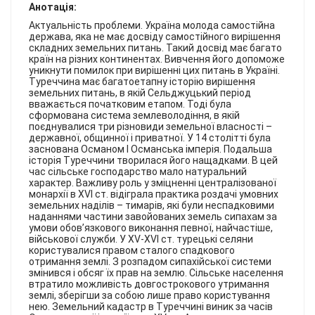
КОНТАКТИ
Анотація:
Актуальність проблеми. Україна молода самостійна
держава, яка не має досвіду самостійного вирішення
складних земельних питань. Такий досвід має багато
країн на різних континентах. Вивчення його допоможе
уникнути помилок при вирішенні цих питань в Україні.
Туреччина має багатоетапну історію вирішення
земельних питань, в якій Сельджуцький період
вважається початковим етапом. Тоді була
сформована система землеволодіння, в якій
поєднувалися три різновиди земельної власності –
державної, общинної і приватної. У 14 столітті була
заснована Османом I Османська імперія. Подальша
історія Туреччини творилася його нащадками. В цей
час сільське господарство мало натуральний
характер. Важливу роль у зміцненні централізованої
монархії в ХVI ст. відіграла практика роздачі умовних
земельних наділів – тимарів, які були неспадковими
наданнями частини завойованих земель сипахам за
умови обов’язкового виконання певної, найчастіше,
військової служби. У XV-XVI ст. турецькі селяни
користувалися правом сталого спадкового
отримання землі. З розпадом сипахійської системи
змінився і обсяг їх прав на землю. Сільське населення
втратило можливість довгострокового утримання
землі, зберігши за собою лише право користування
нею. Земельний кадастр в Туреччині виник за часів