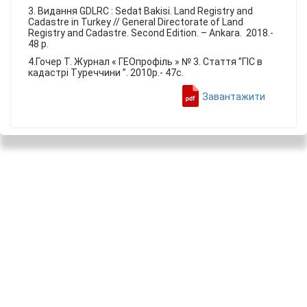
3. Видання GDLRC : Sedat Bakisi. Land Registry and
Cadastre in Turkey // General Directorate of Land
Registry and Cadastre. Second Edition. – Ankara. 2018.-
48 p.
4.Гочер Т. Журнал « ГЕОпрофiль » № 3. Стаття ”ГIС в
кадастрi Туреччини ”. 2010р.- 47с.
Завантажити