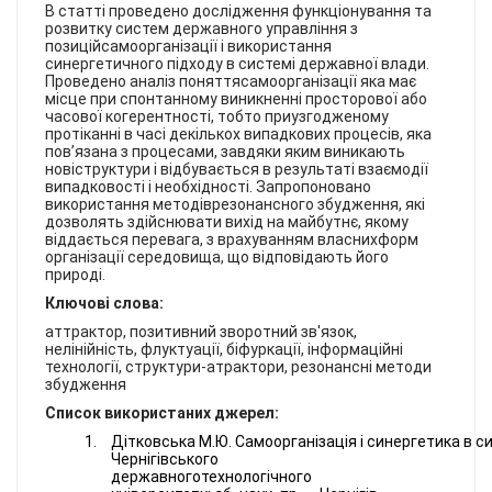
КОНТАКТИ
В статті проведено дослідження функціонування та
розвитку систем державного управління з
позиційсамоорганізації і використання
синергетичного підходу в системі державної влади.
Проведено аналіз поняттясамоорганізації яка має
місце при спонтанному виникненні просторової або
часової когерентності, тобто приузгодженому
протіканні в часі декількох випадкових процесів, яка
пов’язана з процесами, завдяки яким виникають
новіструктури і відбувається в результаті взаємодії
випадковості і необхідності. Запропоновано
використання методіврезонансного збудження, які
дозволять здійснювати вихід на майбутнє, якому
віддається перевага, з врахуванням власнихформ
організації середовища, що відповідають його
природі.
Ключові слова:
аттрактор, позитивний зворотний зв'язок,
нелінійність, флуктуації, біфуркації, інформаційні
технології, структури-атрактори, резонансні методи
збудження
Список використаних джерел:
Дітковська
М
.
Ю
.
Самоорганізація
і
синергетика
в
си
Чернігівського
державноготехнологічного