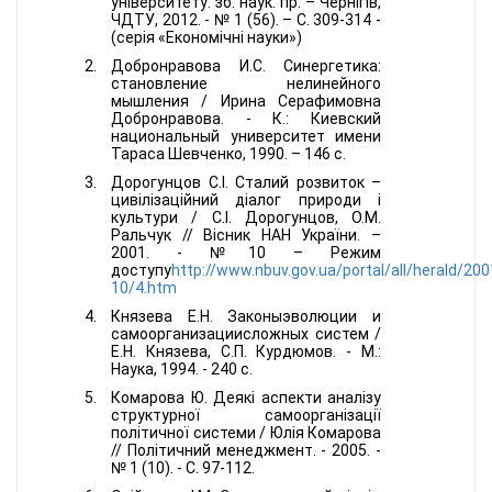
університету
:
зб
.
наук
.
пр
. –
Чернігів
,
ЧДТУ
, 2012. - № 1 (56). –
С
. 309-314 -
(
серія
«
Економічні
науки
»)
Добронравова И.С. Синергетика:
становление нелинейного
мышления / Ирина Серафимовна
Добронравова. - К.: Киевский
национальный университет имени
Тараса Шевченко, 1990. – 146 с.
Дорогунцов С.І. Сталий розвиток –
цивілізаційний діалог природи і
культури / С.І. Дорогунцов, О.М.
Ральчук // Вісник НАН України. –
2001. - №10 – Режим
доступу
http://www.nbuv.gov.ua/portal/all/herald/200
10/4.htm
Князева Е.Н. Законыэволюции и
самоорганизациисложных систем /
Е.Н. Князева, С.П. Курдюмов. - М.:
Наука, 1994. - 240 с.
Комарова Ю. Деякі аспекти аналізу
структурної самоорганізації
політичної системи / Юлія Комарова
// Політичний менеджмент. - 2005. -
№ 1 (10). - С. 97-112.