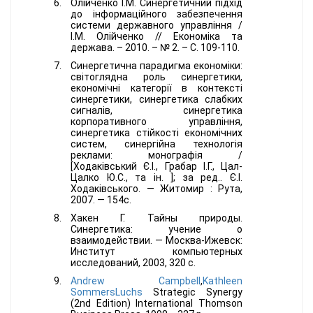
Олійченко І.М. Синергетичний підхід
до інформаційного забезпечення
системи державного управління /
І.М. Олійченко // Економіка та
держава. – 2010. – № 2. – С. 109-110.
Синергетична парадигма економіки:
світоглядна роль синергетики,
економічні категорії в контексті
синергетики, синергетика слабких
сигналів, синергетика
корпоративного управління,
синергетика стійкості економічних
систем, синергійна технологія
реклами: монографія /
[Ходаківський Є.І., Грабар І.Г., Цал-
Цалко Ю.С., та ін. ]; за ред.. Є.І.
Ходаківського. — Житомир : Рута,
2007. — 154с.
Хакен Г. Тайны природы.
Синергетика: учение о
взаимодействии. — Москва-Ижевск:
Институт компьютерных
исследований, 2003, 320 с.
Andrew Campbell
,
Kathleen
SommersLuchs
Strategic Synergy
(
2nd Edition)
International Thomson