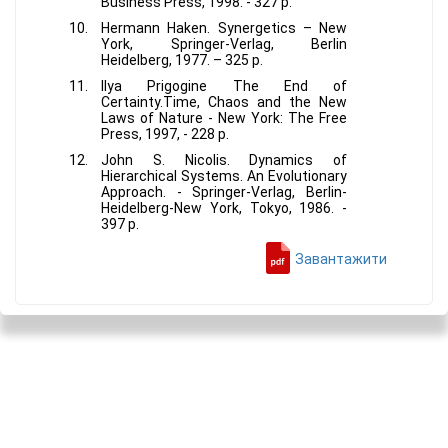
Business Press, 1998. - 327 p.
Hermann Haken. Synergetics – New
York, Springer-Verlag, Berlin
Heidelberg, 1977. – 325 p.
Ilya Prigogine The End of
Certainty.Time, Chaos and the New
Laws of Nature - New York: The Free
Press, 1997, - 228 p.
John S. Nicolis. Dynamics of
Hierarchical Systems. An Evolutionary
Approach. - Springer-Verlag, Berlin-
Heidelberg-New York, Tokyo, 1986. -
397 p.
Завантажити