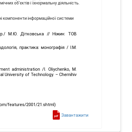
них об'єктів і їхнормальну діяльність.
чні компоненти інформаційної системи
гр
./ М.Ю. Дітковська // Ніжин: ТОВ
дологія, практика: монографія / І.М.
nt administration /I. Oliychenko, M.
l University of Technology. – Chernihiv
com/features/2001/21.shtml)
Завантажити