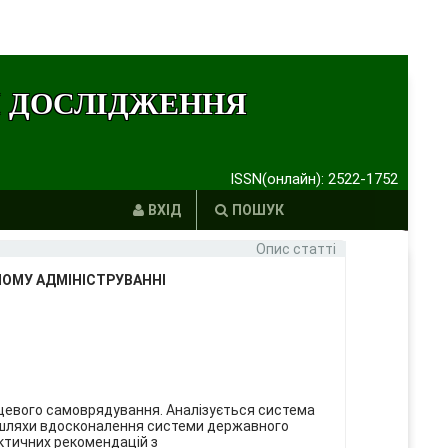
І ДОСЛІДЖЕННЯ
ISSN(онлайн): 2522-1752
ВХІД
ПОШУК
Опис статті
НОМУ АДМІНІСТРУВАННІ
сцевого самоврядування. Аналізується система
о шляхи вдосконалення системи державного
актичних рекомендацій з