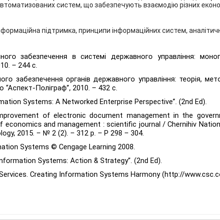
томатизованих систем, що забезпечують взаємодію різних економіч
 інформаційна підтримка, принципи інформаційних систем, аналіти
йного
забезпечення
в
системі
державного
управління
:
моно
0. – 244 с.
ого забезпечення органів державного управління: теорія, мето
 “Аспект-Поліграф”, 2010. – 432 с.
ormation Systems: A Networked Enterprise Perspective”. (2nd Ed).
improvement of electronic document management in the governme
 economics and management : scientific journal / Chernihiv Nationa
logy, 2015. – № 2 (2). – 312 p. – P 298 – 304.
mation Systems © Cengage Learning 2008.
nformation Systems: Action & Strategy”. (2nd Ed).
Services. Creating Information Systems Harmony (http://www.csc.