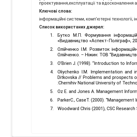
проектування,експлуатації та вдосконалення ав
Ключові слова:
інформаційні системи, комп'ютерні технології,
Список використаних джерел:
Бутко
М
.
П
.
Формування
інформаці
«Видавництво «Аспект-Поліграф», 201
Олійченко І.М. Розвиток інформаційн
Олійченко. – Ніжин: ТОВ “Видавництво
O’Brien J. (1998). “Introduction to Inf
Oliychenko I.M. Implementation and 
Ditkovska // Problems and prospects of
:Chernihiv National University of Techno
Oz E. and Jones A. Management Infor
ParkerC
.
, CaseT. (2000). “Management I
Woodward Chris (2001), CSC Research 