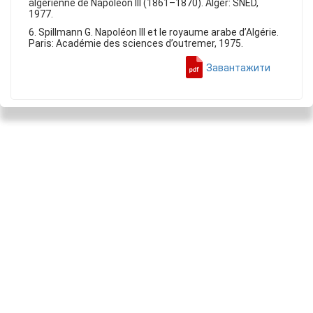
algérienne de Napoléon III (1861–1870). Alger: SNED,
1977.
6. Spillmann G. Napoléon III et le royaume arabe d’Algérie.
Paris: Académie des sciences d’outremer, 1975.
Завантажити