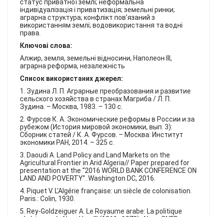
статус приватної землі; неформальна
індивідуалізація і приватизація; земельні ринки;
аграрна структура; конфлікт пов'язаний з
використанням землі; водовикористання та водні
права.
Ключові слова:
Алжир, земля, земельні відносини, Наполеон III,
аграрна реформа, незалежність
Список використаних джерел:
1. Зудина Л. П. Аграрные преобразования и развитие
сельского хозяйства в странах Магриба / Л. П.
Зудина. – Москва, 1983. – 130 с.
2. Фурсов К. А. Экономические реформы в России и за
рубежом (История мировой экономики, вып. 3):
Сборник статей / К. А. Фурсов. – Москва: Институт
экономики РАН, 2014. – 325 с.
3. Daoudi A. Land Policy and Land Markets on the
Agricultural Frontier in Arid Algeria// Paper prepared for
presentation at the “2016 WORLD BANK CONFERENCE ON
LAND AND POVERTY”. Washington DC, 2016.
4. Piquet V. L’Algérie française: un siècle de colonisation.
Paris.: Colin, 1930.
5. Rey-Goldzeiguer A. Le Royaume arabe: La politique