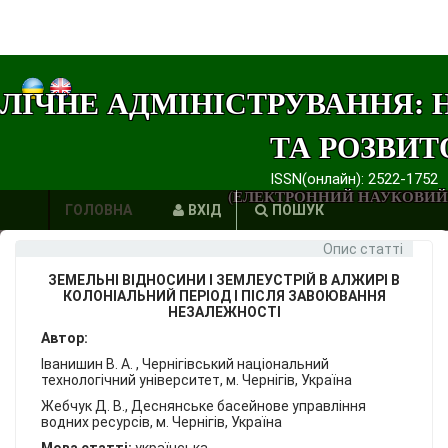
ЛІЧНЕ АДМІНІСТРУВАННЯ: 
ТА РОЗВИТ
ISSN(онлайн): 2522-1752
(ЕЛЕКТРОННИЙ НАУКОВИЙ
ГОЛОВНА
ВХІД
ПОШУК
Опис статті
АВТОРИ
ЗЕМЕЛЬНІ ВІДНОСИНИ І ЗЕМЛЕУСТРІЙ В АЛЖИРІ В
ВИМОГИ
КОЛОНІАЛЬНИЙ ПЕРІОД І ПІСЛЯ ЗАВОЮВАННЯ
НЕЗАЛЕЖНОСТІ
ЕТИКА
Автор:
Іванишин В. А. , Чернігівський національний
ПУБЛІКАЦІЙ
технологічний університет, м. Чернігів, Україна
Жебчук Д. В., Деснянське басейнове управління
ПОСИЛАННЯ
водних ресурсів, м. Чернігів, Україна