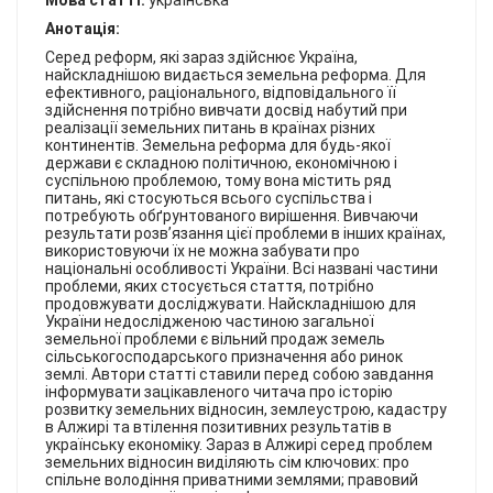
Мова статті:
українська
КОНТАКТИ
Анотація:
Серед реформ, які зараз здійснює Україна,
найскладнішою видається земельна реформа. Для
ефективного, раціонального, відповідального її
здійснення потрібно вивчати досвід набутий при
реалізації земельних питань в країнах різних
континентів. Земельна реформа для будь-якої
держави є складною політичною, економічною і
суспільною проблемою, тому вона містить ряд
питань, які стосуються всього суспільства і
потребують обґрунтованого вирішення. Вивчаючи
результати розв’язання цієї проблеми в інших країнах,
використовуючи їх не можна забувати про
національні особливості України. Всі названі частини
проблеми, яких стосується стаття, потрібно
продовжувати досліджувати. Найскладнішою для
України недослідженою частиною загальної
земельної проблеми є вільний продаж земель
сільськогосподарського призначення або ринок
землі. Автори статті ставили перед собою завдання
інформувати зацікавленого читача про історію
розвитку земельних відносин, землеустрою, кадастру
в Алжирі та втілення позитивних результатів в
українську економіку. Зараз в Алжирі серед проблем
земельних відносин виділяють сім ключових: про
спільне володіння приватними землями; правовий