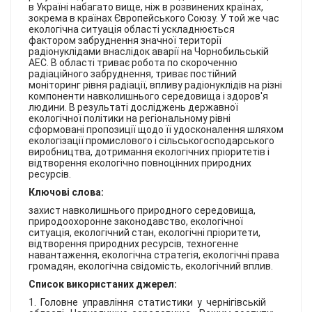
в Україні набагато вище, ніж в розвинених країнах,
зокрема в країнах Європейського Союзу. У той же час
екологічна ситуація області ускладнюється
фактором забруднення значної території
радіонуклідами внаслідок аварії на Чорнобильській
АЕС. В області триває робота по скороченню
радіаційного забруднення, триває постійний
моніторинг рівня радіації, впливу радіонуклідів на різні
компоненти навколишнього середовища і здоров'я
людини. В результаті досліджень державної
екологічної політики на регіональному рівні
сформовані пропозиції щодо її удосконалення шляхом
екологізації промислового і сільськогосподарського
виробництва, дотримання екологічних пріоритетів і
відтворення екологічно повноцінних природних
ресурсів.
Ключові слова:
захист навколишнього природного середовища,
природоохоронне законодавство, екологічної
ситуація, екологічний стан, екологічні пріоритети,
відтворення природних ресурсів, техногенне
навантаження, екологічна стратегія, екологічні права
громадян, екологічна свідомість, екологічний вплив.
Список використаних джерел:
1. Головне управління статистики у чернігівській