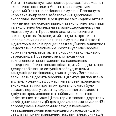
КОНТАКТИ
У статті досліджується процес реалізації державної
екологічної політики в Україні та аналізується
сучасний її стан на регіональному рівні. Розглянуто
нормативно-правове забезпечення державної
екологічної політики. Досліджено законодавчі акти, в
яких визначені основні принципи екологічної політики
та екологічної безпеки на загальнодержавному і на
місцевому рівні. Проведено аналіз екологічного
законодавства України, який свідчить про те що
незважаючи на наявність в ньому значної кількості
індикаторів, воно в процесі реалізації може виявитися
недостатньо ефективним. Розглянуто міжнародні
нормативно-правові акти з охорони навколишнього
середовища. Проведено аналіз показників
техногенного навантаження на навколишнє
середовище Чернігівської області, який свідчить про
деяку стабілізацію ситуації з забрудненнями і
тенденції до поліпшення, хоча в цілому його рівень
залишається досить високим. Ця ситуація пов'язана
зі структурними деформаціями галузей української
економіки, в яких протягом тривалого часу було
віддано перевагу розвитку сировинної складової і
добувної промисловості в найбільш екологічно
небезпечних галузях. Ці фактори, а також відсутність
необхідних інвестицій для вдосконалення технологій і
впровадження екологічних заходів викликали
незадовільні умови навколишнього середовища. Як
результат, ризик виникнення надзвичайних ситуацій