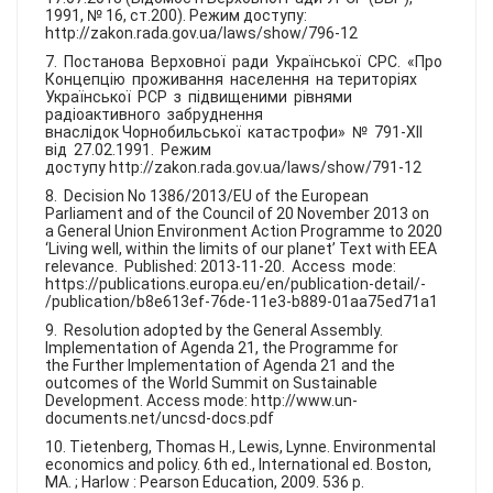
1991, № 16, ст.200). Режим доступу:
http://zakon.rada.gov.ua/laws/show/796-12
7. Постанова Верховної ради Української СРС. «Про
Концепцію проживання населення на територіях
Української РСР з підвищеними рівнями
радіоактивного забруднення
внаслідок Чорнобильської катастрофи» № 791-XII
від 27.02.1991. Режим
доступу http://zakon.rada.gov.ua/laws/show/791-12
8. Decision No 1386/2013/EU of the European
Parliament and of the Council of 20 November 2013 on
a General Union Environment Action Programme to 2020
‘Living well, within the limits of our planet’ Text with EEA
relevance. Published: 2013-11-20. Access mode:
https://publications.europa.eu/en/publication-detail/-
/publication/b8e613ef-76de-11e3-b889-01aa75ed71a1
9. Resolution adopted by the General Assembly.
Implementation of Agenda 21, the Programme for
the Further Implementation of Agenda 21 and the
outcomes of the World Summit on Sustainable
Development. Access mode: http://www.un-
documents.net/uncsd-docs.pdf
10. Tietenberg, Thomas H., Lewis, Lynne. Environmental
economics and policy. 6th ed., International ed. Boston,
MA. ; Harlow : Pearson Education, 2009. 536 p.