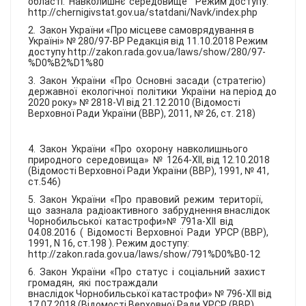
області. Навколишнє середовище Режим доступу:
http://chernigivstat.gov.ua/statdani/Navk/index.php
2. Закон України «Про місцеве самоврядування в
Україні» № 280/97-ВР Редакція від 11.10.2018 Режим
доступу http://zakon.rada.gov.ua/laws/show/280/97-
%D0%B2%D1%80
3. Закон України «Про Основні засади (стратегію)
державної екологічної політики України на період до
2020 року» № 2818-VI від 21.12.2010 (Відомості
Верховної Ради України (ВВР), 2011, № 26, ст. 218)
4. Закон України «Про охорону навколишнього
природного середовища» № 1264-XII, від 12.10.2018
(Відомості Верховної Ради України (ВВР), 1991, № 41,
ст.546)
5. Закон України «Про правовий режим території,
що зазнала радіоактивного забруднення внаслідок
Чорнобильської катастрофи»№ 791а-XII від
04.08.2016 ( Відомості Верховної Ради УРСР (ВВР),
1991, N 16, ст.198 ). Режим доступу:
http://zakon.rada.gov.ua/laws/show/791%D0%B0-12
6. Закон України «Про статус і соціальний захист
громадян, які постраждали
внаслідок Чорнобильської катастрофи» № 796-XII від
17.07.2018 (Відомості Верховної Ради УРСР (ВВР),