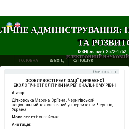
ЛІЧНЕ АДМІНІСТРУВАННЯ: 
ТА РОЗВИТ
ISSN(онлайн): 2522-1752
(ЕЛЕКТРОННИЙ НАУКОВИЙ
ГОЛОВНА
ВХІД
ПОШУК
Опис статті
АВТОРИ
ОСОБЛИВОСТІ РЕАЛІЗАЦІЇ ДЕРЖАВНОЇ
ВИМОГИ
ЕКОЛОГІЧНОЇ ПОЛІТИКИ НА РЕГІОНАЛЬНОМУ РІВНІ
Автор:
ЕТИКА
Дітковська Марина Юріївна , Чернігівський
національний технологічний університет, м. Чернігів,
ПУБЛІКАЦІЙ
Україна
Мова статті:
англійська
ПОСИЛАННЯ
Анотація: