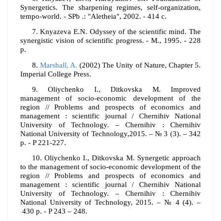
Synergetics. The sharpening regimes, self-organization,
tempo-world. - SPb .: "Aletheia", 2002. - 414 c.
7.
Knyazeva E.N. Odyssey of the scientific mind. The
synergistic vision of scientific progress. - M., 1995. - 228
p.
8.
Marshall, A.
(2002) The Unity of Nature, Chapter 5.
Imperial College Press.
9.
Oliychenko I., Ditkovska M. Improved
management of socio-economic development of the
region // Problems and prospects of economics and
management : scientific journal / Chernihiv National
University of Technology. – Chernihiv : Chernihiv
National University of Technology,2015. – № 3 (3). – 342
p. - P 221-227
.
10.
Oliychenko I., Ditkovska M. Synergetic approach
to the management of socio-economic development of the
region // Problems and prospects of economics and
management : scientific journal / Chernihiv National
University of Technology.
–
Chernihiv : Chernihiv
National University of Technology, 2015.
–
№
4 (4).
–
430 p. - P 243 – 248
.