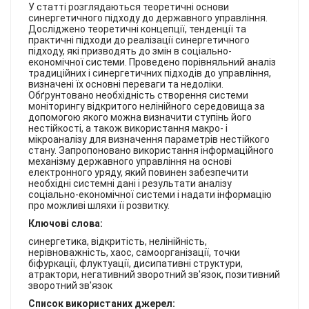
КОНТАКТИ
У статті розглядаються теоретичні основи
синергетичного підходу до державного управління.
Досліджено теоретичні концепції, тенденції та
практичні підходи до реалізації синергетичного
підходу, які призводять до змін в соціально-
економічної системи. Проведено порівняльний аналіз
традиційних і синергетичних підходів до управління,
визначені їх основні переваги та недоліки.
Обґрунтовано необхідність створення системи
моніторингу відкритого нелінійного середовища за
допомогою якого можна визначити ступінь його
нестійкості, а також використання макро- і
мікроаналізу для визначення параметрів нестійкого
стану. Запропоновано використання інформаційного
механізму державного управління на основі
електронного уряду, який повинен забезпечити
необхідні системні дані і результати аналізу
соціально-економічної системи і надати інформацію
про можливі шляхи її розвитку.
Ключові слова:
синергетика, відкритість, нелінійність,
нерівноважність, хаос, самоорганізації, точки
біфуркації, флуктуації, дисипативні структури,
атрактори, негативний зворотний зв'язок, позитивний
зворотний зв'язок
Список використаних джерел: