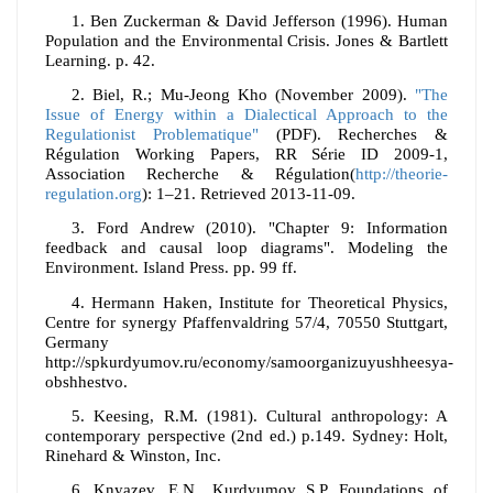
1.
Ben Zuckerman & David Jefferson (1996). Human
Population and the Environmental Crisis. Jones & Bartlett
Learning. p. 42.
2.
Biel, R.; Mu-Jeong Kho (November 2009).
"The
Issue of Energy within a Dialectical Approach to the
Regulationist Problematique"
(PDF).
Recherches &
Régulation Working Papers, RR Série ID 2009-1,
Association Recherche & Régulation(
http://theorie-
regulation.org
): 1–21
. Retrieved 2013-11-09
.
3.
Ford Andrew (2010). "Chapter 9: Information
feedback and causal loop diagrams". Modeling the
Environment. Island Press. pp. 99 ff.
4.
Hermann Haken, Institute for Theoretical Physics,
Centre for synergy Pfaffenvaldring 57/4, 70550 Stuttgart,
Germany
http://spkurdyumov.ru/economy/samoorganizuyushheesya-
obshhestvo.
5.
Keesing, R.M. (1981). Cultural anthropology: A
contemporary perspective (2nd ed.) p.149. Sydney: Holt,
Rinehard & Winston, Inc.
6.
Knyazev, E.N., Kurdyumov S.P. Foundations of