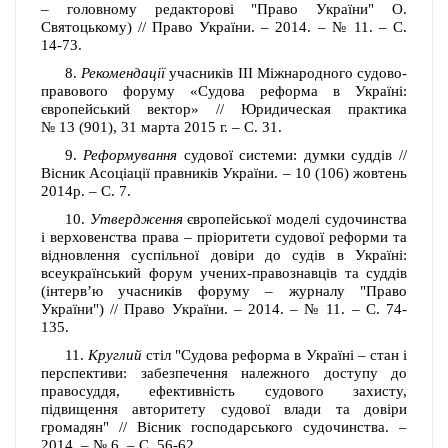
– головному редакторові "Право України" О.
Святоцькому) // Право України. – 2014. – № 11. – С.
14-73.
8.
Рекомендації
учасників III Міжнародного судово-
правового форуму «Судова реформа в Україні:
європейський вектор» // Юридическая практика
№ 13 (901), 31 марта 2015 г. – С. 31.
9.
Реформування
судової системи: думки суддів //
Вісник Асоціації правників України. – 10 (106) жовтень
2014р. – С. 7.
10.
Утвердження
європейської моделі судочинства
і верховенства права – пріоритети судової реформи та
відновлення суспільної довіри до судів в Україні:
всеукраїнський форум учених-правознавців та суддів
(інтерв’ю учасників форуму – журналу "Право
України") // Право України. – 2014. – № 11. – С. 74-
135.
11.
Круглий
стіл "Судова реформа в Україні – стан і
перспективи: забезпечення належного доступу до
правосуддя, ефективність судового захисту,
підвищення авторитету судової влади та довіри
громадян" // Вісник господарського судочинства. –
2014. – № 6. – С. 56-62.