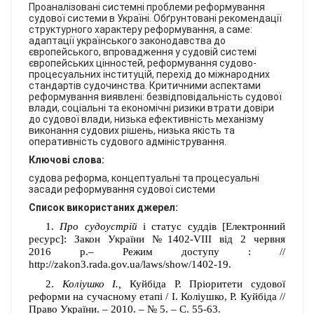
КОНТАКТИ
Проаналізовані системні проблеми реформування
судової системи в Україні. Обґрунтовані рекомендації
структурного характеру реформування, а саме:
адаптації українського законодавства до
європейського, впровадження у судовій системі
європейських цінностей, реформування судово-
процесуальних інституцій, перехід до міжнародних
стандартів судочинства. Критичними аспектами
реформування виявлені: безвідповідальність судової
влади, соціальні та економічні ризики втрати довіри
до судової влади, низька ефективність механізму
виконання судових рішень, низька якість та
оперативність судового адміністрування.
Ключові слова:
судова реформа, концептуальні та процесуальні
засади реформування судової системи
Список використаних джерел:
1.
Про судоустрій
і статус суддів [Електронний
ресурс]: Закон України №1402-VІІІ від 2 червня
2016 р.
– Режим доступу :
//
http://zakon3.rada.gov.ua/laws/show/1402-19.
2.
Коліушко І.,
Куйбіда Р. Пріоритети судової
реформи на сучасному етапі / І. Коліушко, Р. Куйбіда
//
Право України. – 2010. – № 5. – С. 55-63.