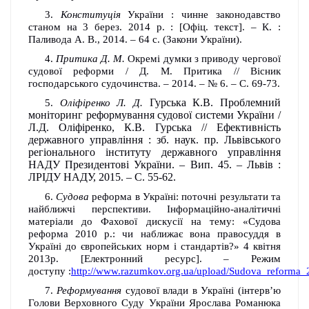
3.
Конституція
України : чинне законодавство
станом на 3 берез. 2014 р. : [Офіц. текст]. – К. :
Паливода А. В., 2014. – 64 с. (Закони України).
4.
Притика Д. М.
Окремі думки з приводу чергової
судової реформи / Д. М. Притика // Вісник
господарського судочинства. – 2014. – № 6. – С. 69-73.
Гурська К.В. Проблемний
5.
Оліфіренко Л. Д.
моніторинг реформування судової системи України /
Л.Д. Оліфіренко, К.В. Гурська // Ефективність
державного управління : зб. наук. пр. Львівського
регіонального інституту державного управління
НАДУ Президентові України. – Вип. 45. – Львів :
ЛРІДУ НАДУ, 2015. – С. 55-62.
6.
Судова
реформа в Україні: поточні результати та
найближчі перспективи. Інформаційно-аналітичні
матеріали до Фахової дискусії на тему: «Судова
реформа 2010 р.: чи наближає вона правосуддя в
Україні до європейських норм і стандартів?» 4 квітня
2013р. [Електронний ресурс]. – Режим
доступу :
http://www.razumkov.org.ua/upload/Sudova_reforma_
7.
Реформування
судової влади в Україні (інтерв’ю
Голови Верховного Суду України Ярослава Романюка