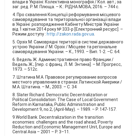
влади в Україні: Колективна монографія / Кол. авт.; за
заг. ред. Р. М. Плюща. – К.: РІДНА МОВА, 2016. – 744 с.
4. Про схвалення Концепції реформування місцевого
самоврядування та територіальної організації влади
в Україні: розпорядження Кабінету Міністрів України
від 1 квітня 2014 року № 333-р [Електронний ресурс]. –
Режим доступу :
http://zakon.rada.gov.ua
.
5. Орзіх М. Самоврядні території в системі державного
устрою України // М. Орзіх / Місцеве та регіональне
самоврядування України. – К., 1993. – Вип. 1-2. –С. 64.
6. Ведель Ж. Административное право Франции /
Ведель Ж.; [пер. с франц. Л. М. Энтина]. – М.:Прогресс,
1973. – 512с.
7. Штатина М.А. Правовое регулирование вопросов
местного управления в странах Латинской Америки /
М.А. Штатина. – М., 2003. – С. 34
8. Slater Richard. Democratic Decentralization or
Political Consolidation: The Case of Local Government
Reform in Karnataka, Public Administration and
Development 9, no.2, (April-May). – 1989. – P. 147-157.
9.World Bank. Decentralization in the transition
economies: challenges and the road ahead, Poverty
Reduction and Economic Management Unit, Europe and
Central Asia – 2001 – P. 3–11.