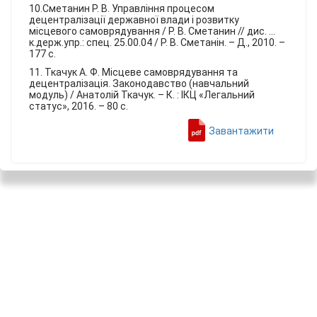
10.Сметанин Р. В. Управління процесом
децентралізації державної влади і розвитку
місцевого самоврядування / Р. В. Сметанин // дис. ...
к.держ.упр.: спец. 25.00.04 / Р. В. Сметанін. – Д., 2010. –
177 с.
11. Ткачук А. Ф. Місцеве самоврядування та
децентралізація. Законодавство (навчальний
модуль) / Анатолій Ткачук. – К. : ІКЦ «Легальний
статус», 2016. – 80 с.
Завантажити