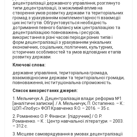
КОНТАКТИ
децентралізації державного управління; розглянуто
типи децентралізації, їх можливий вплив на
створення умов розвитку держави та територіальних
громад з урахуванням комплементарності взаємодії
цих інститутів. Обґрунтовується необхідність
дотримання певного балансу між централізацією та
децентралізацією повноважень і ресурсів,
використання в різні часові періоди різних типів і
форм децентралізації з урахуванням унікальних
економічних, соціальних, політичних, культурних,
історичних особливостей та умов відповідних етапів
розвитку держави.
Ключові слова:
державне управління, територіальна громада,
взаємовідносини держави та територіальної громади,
повноваження, інституціональна спроможність.
Список використаних джерел:
1. Мельничук А. Децентралізація влади: реформа №1
[аналітичні записки]. / А. Мельничук, П. Остапенко. – К.:
ЦОП «Глобус» ФОП Кравченко Я.О. – 2016. – 35 с.
2. Романенко О. Р. Фінанси : [підручник] / О. Р.
Романенко. – К. : Центр навчальної літератури. – 2003.
– 312 с.
3. Місцеве самоврядування в умовах децентралізації